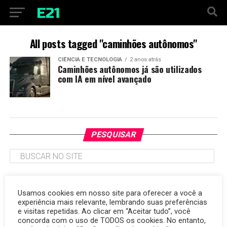
All posts tagged "caminhões autônomos"
CIÊNCIA E TECNOLOGIA
2 anos atrás
Caminhões autônomos já são utilizados
com IA em nível avançado
PESQUISAR
TAGS
Usamos cookies em nosso site para oferecer a você a
experiência mais relevante, lembrando suas preferências
argentina
Brasil
7 de outubro
autismo
Carlo Ancelotti
amizade
copa do mundo
e visitas repetidas. Ao clicar em “Aceitar tudo”, você
cibersegurança
consumidor
Corinthians
destaque
energia renovável
concorda com o uso de TODOS os cookies. No entanto,
Cruzeiro
desenvolvimento
Egito