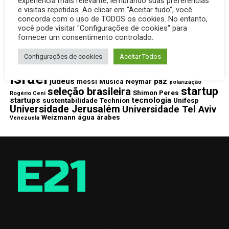
experiência mais relevante, lembrando suas preferências
TAGS
e visitas repetidas. Ao clicar em “Aceitar tudo”, você
concorda com o uso de TODOS os cookies. No entanto,
argentina
Brasil
7 de outubro
autismo
Carlo Ancelotti
você pode visitar "Configurações de cookies" para
amizade
copa do mundo
cibersegurança
consumidor
Corinthians
fornecer um consentimento controlado.
destaque
energia renovável
Cruzeiro
desenvolvimento
Egito
futebol
inovação
Estados Unidos
Fluminense
guerra
Configurações de cookies
Aceitar Todos
Instituto Weizmann
Inteligência Artificial
Irâ
Israel
judeus
paz
messi
Música
Neymar
polarização
startup
seleção brasileira
Shimon Peres
Rogério Ceni
startups
tecnologia
sustentabilidade
Technion
Unifesp
Universidade Jerusalém
Universidade Tel Aviv
Weizmann
água
árabes
Venezuela