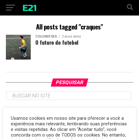
All posts tagged "craques"
COLUNISTAS
2 anos atrás
O futuro do futebol
PESQUISAR
TAGS
Usamos cookies em nosso site para oferecer a você a
experiência mais relevante, lembrando suas preferências
argentina
Brasil
7 de outubro
autismo
Carlo Ancelotti
amizade
copa do mundo
e visitas repetidas. Ao clicar em “Aceitar tudo”, você
cibersegurança
consumidor
Corinthians
destaque
energia renovável
concorda com o uso de TODOS os cookies. No entanto,
Cruzeiro
desenvolvimento
Egito