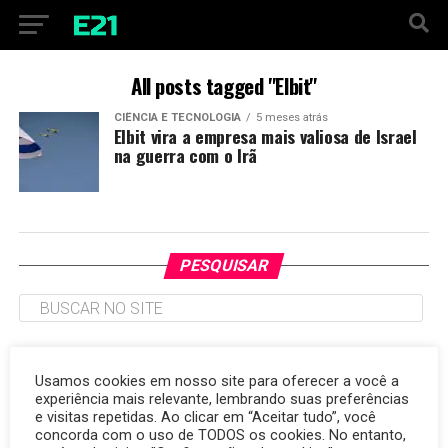
All posts tagged "Elbit"
CIÊNCIA E TECNOLOGIA
5 meses atrás
Elbit vira a empresa mais valiosa de Israel
na guerra com o Irã
PESQUISAR
TAGS
Usamos cookies em nosso site para oferecer a você a
experiência mais relevante, lembrando suas preferências
argentina
Brasil
7 de outubro
autismo
Carlo Ancelotti
amizade
copa do mundo
e visitas repetidas. Ao clicar em “Aceitar tudo”, você
cibersegurança
consumidor
Corinthians
destaque
energia renovável
concorda com o uso de TODOS os cookies. No entanto,
Cruzeiro
desenvolvimento
Egito