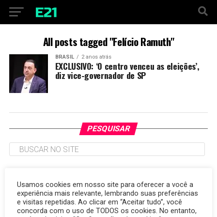
All posts tagged "Felício Ramuth"
BRASIL
2 anos atrás
EXCLUSIVO: ‘O centro venceu as eleições’,
diz vice-governador de SP
PESQUISAR
TAGS
Usamos cookies em nosso site para oferecer a você a
experiência mais relevante, lembrando suas preferências
argentina
Brasil
7 de outubro
autismo
Carlo Ancelotti
amizade
copa do mundo
e visitas repetidas. Ao clicar em “Aceitar tudo”, você
cibersegurança
consumidor
Corinthians
destaque
energia renovável
concorda com o uso de TODOS os cookies. No entanto,
Cruzeiro
desenvolvimento
Egito