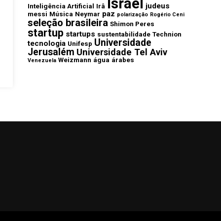
Israel
judeus
Inteligência Artificial
Irâ
paz
messi
Música
Neymar
polarização
Rogério Ceni
seleção brasileira
Shimon Peres
startup
startups
sustentabilidade
Technion
Universidade
tecnologia
Unifesp
Jerusalém
Universidade Tel Aviv
Weizmann
água
árabes
Venezuela