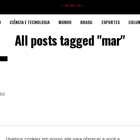
O
CIÊNCIA E TECNOLOGIA
MUNDO
BRASIL
ESPORTES
COLUN
All posts tagged "mar"
té
Usamos cookies em nosso site para oferecer a você a