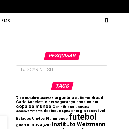
ISTAS
PESQUISAR
TAGS
argentina
Brasil
7 de outubro
autismo
amizade
Carlo Ancelotti
cibersegurança
consumidor
copa do mundo
Corinthians
Cruzeiro
destaque
energia renovável
desenvolvimento
Egito
futebol
Estados Unidos
Fluminense
Instituto Weizmann
inovação
guerra