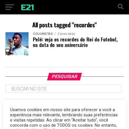
All posts tagged "recordes"
COLUNISTAS
2 anos atrás
Pelé: veja os recordes do Rei do Futebol,
na data do seu aniversário
PESQUISAR
TAGS
Usamos cookies em nosso site para oferecer a você a
experiência mais relevante, lembrando suas preferências
argentina
Brasil
7 de outubro
autismo
Carlo Ancelotti
amizade
copa do mundo
e visitas repetidas. Ao clicar em “Aceitar tudo”, você
cibersegurança
consumidor
Corinthians
destaque
energia renovável
concorda com o uso de TODOS os cookies. No entanto,
Cruzeiro
desenvolvimento
Egito