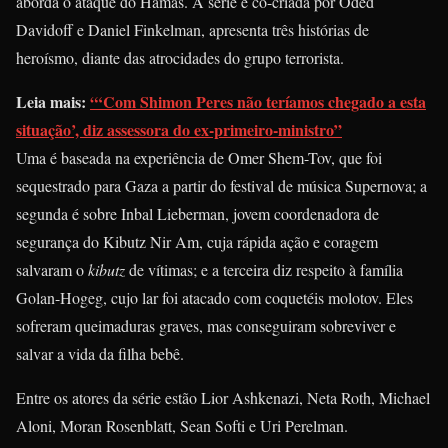
aborda o ataque do Hamas. A série é co-criada por Oded
Davidoff e Daniel Finkelman, apresenta três histórias de
heroísmo, diante das atrocidades do grupo terrorista.
Leia mais:
“‘Com Shimon Peres não teríamos chegado a esta
situação’, diz assessora do ex-primeiro-ministro”
Uma é baseada na experiência de Omer Shem-Tov, que foi
sequestrado para Gaza a partir do festival de música Supernova; a
segunda é sobre Inbal Lieberman, jovem coordenadora de
segurança do Kibutz Nir Am, cuja rápida ação e coragem
salvaram o
kibutz
de vítimas; e a terceira diz respeito à família
Golan-Hogeg, cujo lar foi atacado com coquetéis molotov. Eles
sofreram queimaduras graves, mas conseguiram sobreviver e
salvar a vida da filha bebê.
Entre os atores da série estão Lior Ashkenazi, Neta Roth, Michael
Aloni, Moran Rosenblatt, Sean Softi e Uri Perelman.