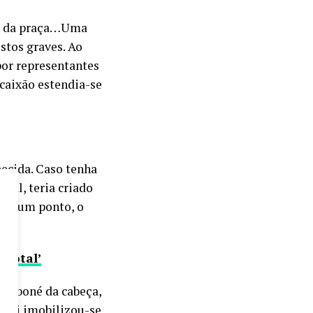
ada da praça…Uma
stos graves. Ao
por representantes
 caixão estendia-se
ecida. Caso tenha
inal, teria criado
 de um ponto, o
 total’
 o boné da cabeça,
r ali imobilizou-se