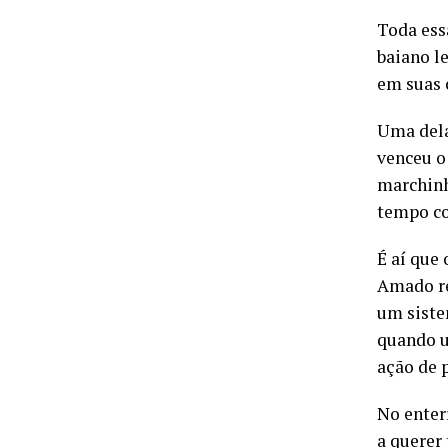
Toda ess
baiano l
em suas 
Uma dela
venceu o
marchinh
tempo co
É aí que 
Amado re
um siste
quando u
ação de p
No enter
a querer