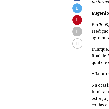
de forma
Eugenio
Em 2008,
reedição
aglomera
Buarque,
final de
qual ele
+ Leia 
Na ocasi
lembrar 
esforço 
conhece 