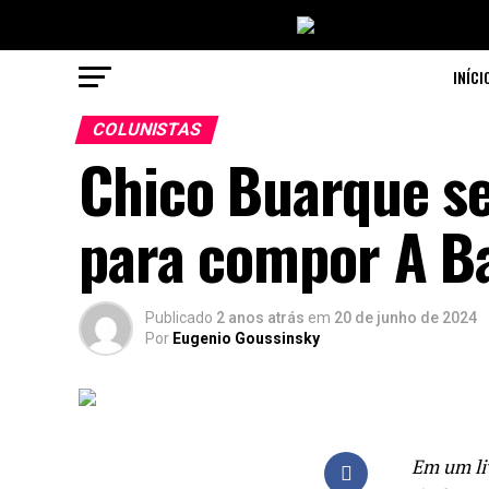
INÍCI
COLUNISTAS
Chico Buarque s
para compor A B
Publicado
2 anos atrás
em
20 de junho de 2024
Por
Eugenio Goussinsky
Em um li