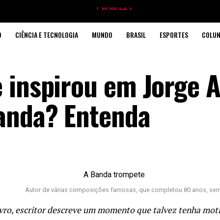
O
CIÊNCIA E TECNOLOGIA
MUNDO
BRASIL
ESPORTES
COLUN
e inspirou em Jorge
anda? Entenda
Autor de várias composições famosas, que completou 80 anos, semp
vro, escritor descreve um momento que talvez tenha mot