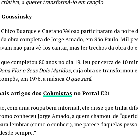
 criativa, a querer transformá-lo em canção
 Goussinsky
 Chico Buarque e Caetano Veloso participaram da noite 
 da obra completa de Jorge Amado, em São Paulo. Mil pe
vam não para vê-los cantar, mas ler trechos da obra do e
 que completou 80 anos no dia 19, leu por cerca de 10 m
Dona Flor e Seus Dois Maridos
, cuja obra se transformou e
 compôs, em 1976, a música
O que será
.
mais artigos dos
Colunistas
no Portal E21
ão, com uma roupa bem informal, ele disse que tinha dif
como conheceu Jorge Amado, a quem chamou de “queridí
para lembrar (como o conheci), me parece daquelas pessoa
desde sempre.”