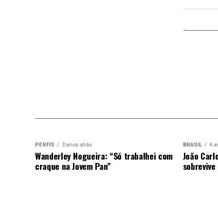
PERFIS
3 anos atrás
BRASIL
4 a
Wanderley Nogueira: “Só trabalhei com
João Carl
craque na Jovem Pan”
sobrevive