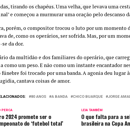
adas, tirando os chapéus. Uma velha, que levava uma cest
sinal’ e começou a murmurar uma oração pelo descanso d
a, porém, o compositor trocou o luto por um momento de
ava de, como os operários, ser sofrida. Mas, por um mom
-se da dor.
ário da multidão e dos familiares do operário, que carr
ia como um peso. E não como um instante encantador nes
o fúnebre foi trocado por uma banda. A agonia deu lugar à
gidia, cantava coisas de amor.
ELACIONADOS:
80 ANOS
A BANDA
CHICO BUARQUE
JORGE AMA
O PERCA
LEIA TAMBÉM
ro 2024 promete ser o
O que falta para a s
mpeonato do ‘futebol total’
brasileira na Copa A