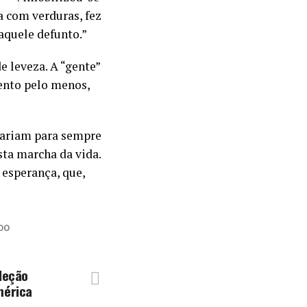
a com verduras, fez
aquele defunto.”
 leveza. A “gente”
ento pelo menos,
egariam para sempre
ta marcha da vida.
 esperança, que,
DO
eleção
mérica