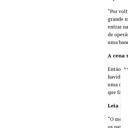
“Por vol
grande m
entrar n
de operá
uma band
A cena 
Então, A
havido a 
uma outr
que faz p
Leia ma
“O motor
os passa