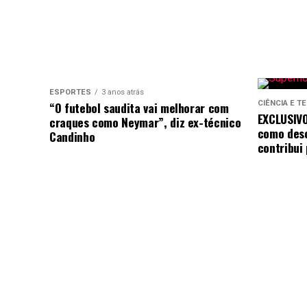
ESPORTES
3 anos atrás
“O futebol saudita vai melhorar com
CIÊNCIA E T
EXCLUSIVO
craques como Neymar”, diz ex-técnico
como desc
Candinho
contribui