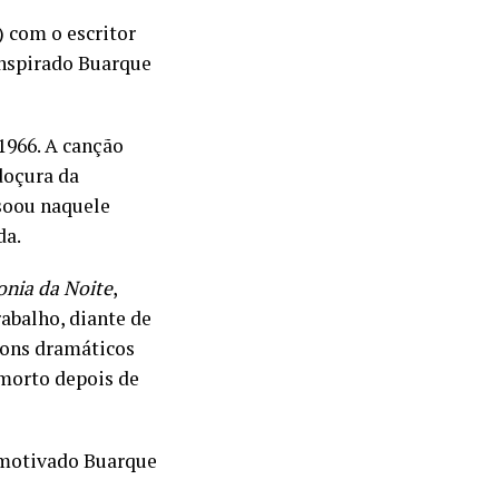
) com o escritor
inspirado Buarque
1966. A canção
doçura da
 soou naquele
da.
onia da Noite
,
rabalho, diante de
tons dramáticos
 morto depois de
 motivado Buarque