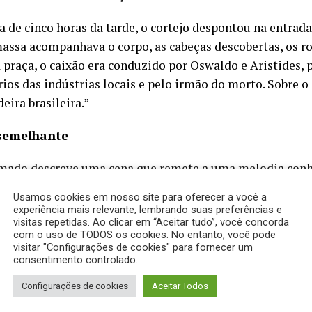
ta de cinco horas da tarde, o cortejo despontou na entr
assa acompanhava o corpo, as cabeças descobertas, os ro
a praça, o caixão era conduzido por Oswaldo e Aristides, 
rios das indústrias locais e pelo irmão do morto. Sobre o
eira brasileira.”
semelhante
mado descreve uma cena que remete a uma melodia conh
inspiração, isso não significa plágio ou cópia. Buarque, af
Usamos cookies em nosso site para oferecer a você a
a obra, como se tivesse modificado uma história a partir
experiência mais relevante, lembrando suas preferências e
visitas repetidas. Ao clicar em “Aceitar tudo”, você concorda
arte do ofício do artista.
com o uso de TODOS os cookies. No entanto, você pode
visitar "Configurações de cookies" para fornecer um
is:
Euro 2024 promete ser o campeonato do ‘futebol
consentimento controlado.
Configurações de cookies
Aceitar Todos
neiro de um bonde em marcha parou o seu veículo, sacou
geiros debruçaram-se para ver. A gente que transitava po