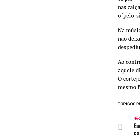
nas calç
o ‘pelo-
Na músic
não deix
despediu
Ao contr
aquele d
O cortej
mesmo fu
TÓPICOS R
NÃ
Eu
ca