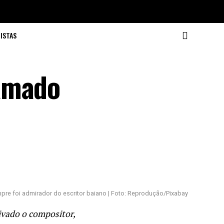
ISTAS
 Amado
re foi admirador do escritor baiano | Foto: Reprodução/Pixabay
ivado o compositor,