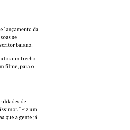
de lançamento da
ssoas se
scritor baiano.
inutos um trecho
m filme, para o
iculdades de
ssimo”. “Fiz um
s que a gente já