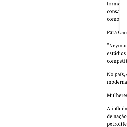
formado 
consagra
como Ney
Para Can
“Neymar 
estádios
competiti
No país,
moderna 
Mulheres 
A influê
de nação
petrolífe