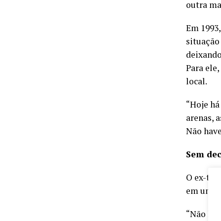
outra ma
Em 1993,
situação
deixando
Para ele,
local.
“Hoje há
arenas, 
Não have
Sem dec
O ex-tre
em uma f
“Não há 