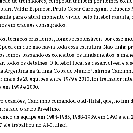
ração de treinadores, composta também por nomes como 
olari, Valdir Espinosa, Paulo César Carpegiani e Rubens M
ante para o atual momento vivido pelo futebol saudita,
ios em craques consagrados.
ós, técnicos brasileiros, fomos responsáveis por esse 
poca em que não havia toda essa estrutura. Não tinha pr
os fomos passando os conceitos, os fundamentos, a mane
r, todos os detalhes. O futebol local se desenvolveu e a 
a Argentina na última Copa do Mundo”, afirma Candinho
 mais de 20 equipes entre 1979 e 2013, foi treinador inte
a em 1999 e 2000.
o ocasiões, Candinho comandou o Al-Hilal, que, no fim d
tratado o astro Rivellino.
técnico da equipe em 1984-1985, 1988-1989, em 1993 e em 
 ele trabalhou no Al-Ittihad.