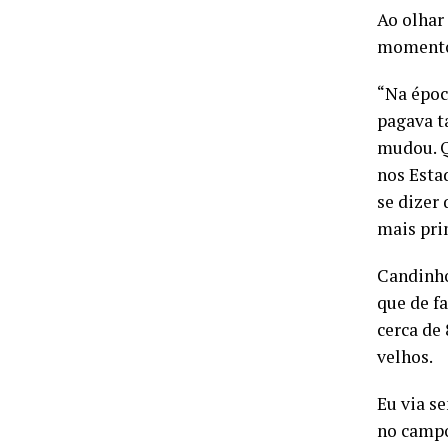
Ao olhar
momento
“Na époc
pagava t
mudou. Q
nos Esta
se dizer
mais pri
Candinho
que de f
cerca de 
velhos.
Eu via s
no campo