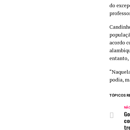
do excep
professo
Candinho
populaçã
acordo co
alambiqu
entanto,
“Naquela
podia, m
TÓPICOS R
NÃ
Go
co
tr