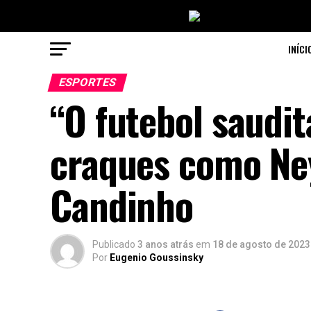
INÍCI
ESPORTES
“O futebol saudi
craques como Ney
Candinho
Publicado
3 anos atrás
em
18 de agosto de 2023
Por
Eugenio Goussinsky