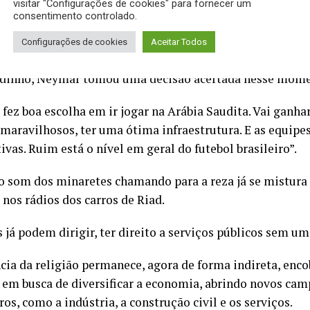
visitar "Configurações de cookies" para fornecer um
bons jogadores. O nível é bom e vai se elevar ainda mai
consentimento controlado.
dos. Não são eles que vão piorar, o futebol é que vai me
Configurações de cookies
Aceitar Todos
mar, Benzema e Cristiano Ronaldo”.
dinho, Neymar tomou uma decisão acertada nesse momen
fez boa escolha em ir jogar na Arábia Saudita. Vai ganhar
 maravilhosos, ter uma ótima infraestrutura. E as equipes
vas. Ruim está o nível em geral do futebol brasileiro”.
 o som dos minaretes chamando para a reza já se mistura
nos rádios dos carros de Riad.
já podem dirigir, ter direito a serviços públicos sem um 
ncia da religião permanece, agora de forma indireta, en
 em busca de diversificar a economia, abrindo novos cam
ros, como a indústria, a construção civil e os serviços.