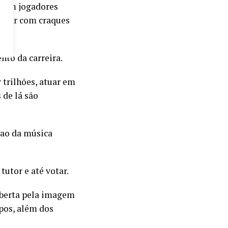
s com jogadores
lhorar com craques
to da carreira.
 trilhões, atuar em
 de lá são
 ao da música
tutor e até votar.
coberta pela imagem
pos, além dos