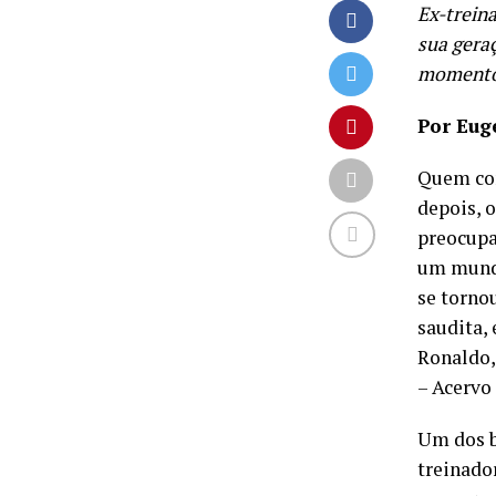
Ex-trein
sua geraç
moment
Por Eug
Quem con
depois, 
preocupa
um mundo
se torno
saudita,
Ronaldo,
– Acervo
Um dos b
treinado