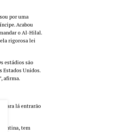
ssou por uma
ríncipe. Acabou
andar o Al-Hilal.
ela rigorosa lei
Os estádios são
s Estados Unidos.
, afirma.
m para lá entrarão
rgentina, tem