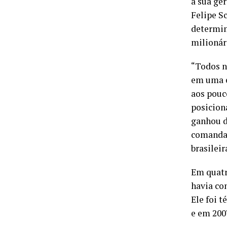
a sua ge
Felipe Sc
determin
milionár
“Todos n
em uma é
aos pouc
posiciona
ganhou d
comandar
brasileir
Em quatr
havia con
Ele foi 
e em 2007