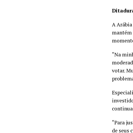
Ditadur
A Arábia
mantém c
momentos
“Na minh
moderado
votar. M
problema
Especial
investido
continua
“Para jus
de seus c