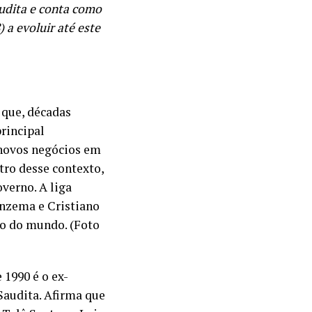
audita e conta como
) a evoluir até este
 que, décadas
principal
 novos negócios em
ro desse contexto,
verno. A liga
enzema e Cristiano
ão do mundo. (Foto
 1990 é o ex-
Saudita. Afirma que