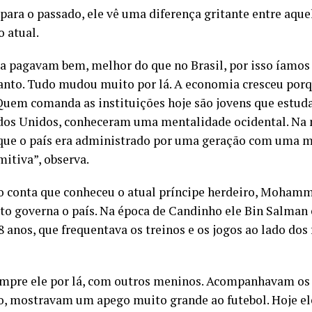
 para o passado, ele vê uma diferença gritante entre aque
 atual.
a pagavam bem, melhor do que no Brasil, por isso íamos 
anto. Tudo mudou muito por lá. A economia cresceu por
uem comanda as instituições hoje são jovens que estud
dos Unidos, conheceram uma mentalidade ocidental. Na
 que o país era administrado por uma geração com uma 
mitiva”, observa.
 conta que conheceu o atual príncipe herdeiro, Moham
ato governa o país. Na época de Candinho ele Bin Salma
8 anos, que frequentava os treinos e os jogos ao lado dos
empre ele por lá, com outros meninos. Acompanhavam os 
, mostravam um apego muito grande ao futebol. Hoje e