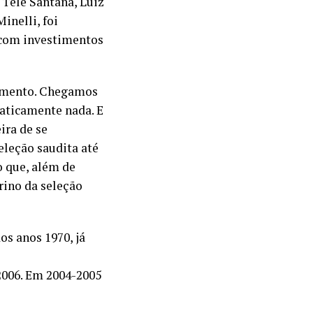
Telê Santana, Luiz
inelli, foi
 com investimentos
momento. Chegamos
aticamente nada. E
ira de se
seleção saudita até
 que, além de
rino da seleção
os anos 1970, já
2006. Em 2004-2005