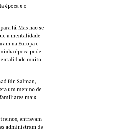
la época e o
para lá. Mas não se
que a mentalidade
aram na Europa e
 minha época pode-
mentalidade muito
mad Bin Salman,
n era um menino de
 familiares mais
treinos, entravam
les administram de