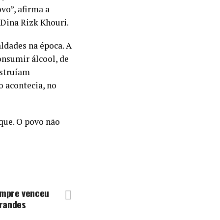
vo”, afirma a
 Dina Rizk Khouri.
ldades na época. A
nsumir álcool, de
nstruíam
o acontecia, no
sque. O povo não
empre venceu
randes