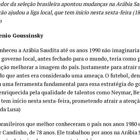
ador da seleção brasileira apontou mudanças na Arábia S
ão ajudou a liga local, que tem início nesta sexta-feira (18
o
enio Goussinsky
heceu a Arábia Saudita até os anos 1990 não imaginaria
o governo local, antes fechado para o mundo, teria como 
ção melhorar a imagem do país. Justamente para atrair
 que antes era considerado uma ameaça. O futebol, dent
u uma ferramenta fundamental para essa estratégia do go
 enriquecida pela qualidade de talentos como Neymar, B
 tem início nesta sexta-feira, prometendo atrair a atenç
 da Lusa)
rasileiros que melhor conheceram o país nos anos 1980 e
r Candinho, de 78 anos. Ele trabalhou por anos na Arábia 