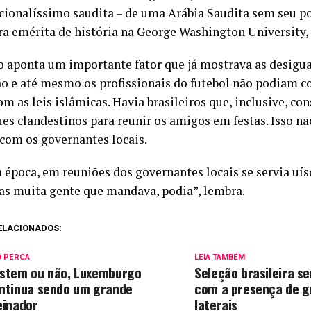
cionalíssimo saudita – de uma Arábia Saudita sem seu po
ra emérita de história na George Washington University,
 aponta um importante fator que já mostrava as desigua
o e até mesmo os profissionais do futebol não podiam co
m as leis islâmicas. Havia brasileiros que, inclusive, co
es clandestinos para reunir os amigos em festas. Isso nã
 com os governantes locais.
 época, em reuniões dos governantes locais se servia uí
as muita gente que mandava, podia”, lembra.
ELACIONADOS:
O PERCA
LEIA TAMBÉM
stem ou não, Luxemburgo
Seleção brasileira s
ntinua sendo um grande
com a presença de g
einador
laterais