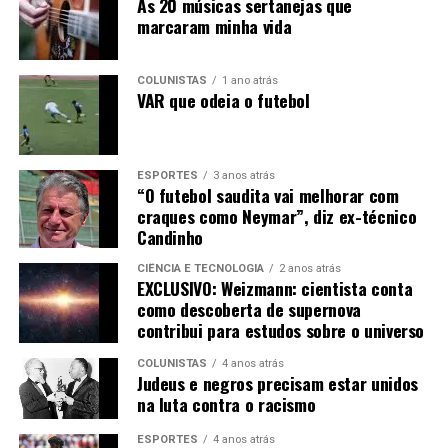
As 20 músicas sertanejas que
Cada processo costuma apresentar novas metodologias,
marcaram minha vida
ferramentas e trazer precisão à Key Performance
Indicator (KPIs), que é o indicador-chave da
COLUNISTAS
1 ano atrás
performance do parceiro. Cinco são as vertentes deste
VAR que odeia o futebol
tipo de trabalho:
1 – Extensão de P&D
ESPORTES
3 anos atrás
2 – Automação de controle de qualidade
“O futebol saudita vai melhorar com
3 – Desenvolvimento de aplicativos web e mobiles
craques como Neymar”, diz ex-técnico
4 – DEVOPS
Candinho
5 – Serviços de implementação de RPA
CIÊNCIA E TECNOLOGIA
2 anos atrás
EXCLUSIVO: Weizmann: cientista conta
O conceito DevOps funciona como um conjunto de
como descoberta de supernova
práticas, ferramentas e métodos que automatizam e
contribui para estudos sobre o universo
unificam o desenvolvimento de software e as equipes de
COLUNISTAS
4 anos atrás
Tecnologia da Informação (TI). A equipe se torna mais
Judeus e negros precisam estar unidos
eficiente e segura, com uma comunicação mais dinâmica,
na luta contra o racismo
amparada pela automação.
ESPORTES
4 anos atrás