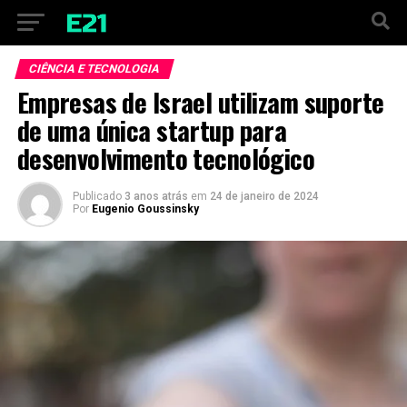
Vá para versão mobile
CIÊNCIA E TECNOLOGIA
Empresas de Israel utilizam suporte
de uma única startup para
desenvolvimento tecnológico
Publicado
3 anos atrás
em
24 de janeiro de 2024
Por
Eugenio Goussinsky