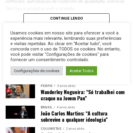
software, automação de controle de qualidade, serviços
DevOps e projetos web e mobile.
CONTINUE LENDO
Empresas como a Galil, com sede em Nazaré, são
ferramentas em uma época na qual o ritmo de inovação
Usamos cookies em nosso site para oferecer a você a
é cada vez mais acelerado. E exigente. Muitas
VOCÊ PODE GOSTAR
experiência mais relevante, lembrando suas preferências
companhias não conseguem adotar novas tecnologias
e visitas repetidas. Ao clicar em “Aceitar tudo”, você
concorda com o uso de TODOS os cookies. No entanto,
sozinhas e se perdem quando não têm uma P&D
você pode visitar "Configurações de cookies" para
suficiente para a mudança.
CLICK PARA COMENTAR
fornecer um consentimento controlado.
O processo já começa com os 250 engenheiros de
Configurações de cookies
Aceitar Todos
MAIS LIDOS
software da Galil, formados nas principais universidades
israelenses, sendo escalados para os serviços de acordo
PERFIS
3 anos atrás
Wanderley Nogueira: “Só trabalhei com
com as necessidades.
craque na Jovem Pan”
Assim, se torna possível tanto o trabalho de nearshore
BRASIL
4 anos atrás
(em países próximos) quanto de onshore (no mesmo
João Carlos Martins: “A cultura
país), com equipes remotas capazes de escalar projetos
sobrevive a qualquer ideologia”
e reduzir custos.
COLUNISTAS
2 anos atrás